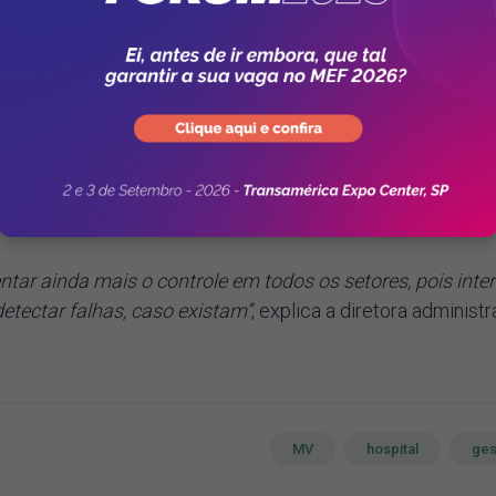
SOUL MV, o Hospital, que tem 18 leitos, passará a acompa
a garantir maior segurança ao corpo clínico e qualidad
elhor gerenciamento dos estoques e controle orçament
nhamento dos cerca de mil atendimentos ambulatoriais, 
tar ainda mais o controle em todos os setores, pois inter
etectar falhas, caso existam”
, explica a diretora administra
MV
hospital
ges