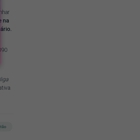
nhar
e na
ário.
390
liga
tiva.
tão