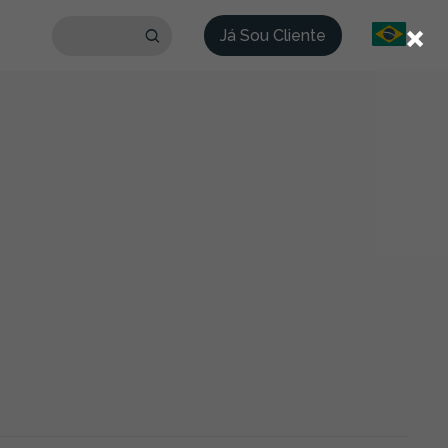
×
Já Sou Cliente