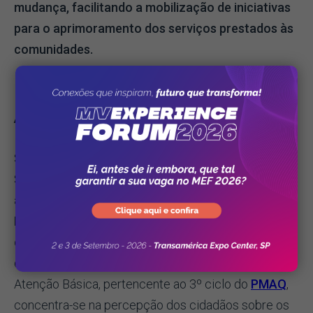
mudança, facilitando a mobilização de iniciativas
para o aprimoramento dos serviços prestados às
comunidades.
Avaliação externa
Segundo documento explicativo do Ministério da
Saúde,
os inúmeros questionários de avaliação
aplicados aos usuários dos serviços de Atenção
Básica guardam similaridade com a autoavaliação
citada no tópico anterior.
Entretanto, a coleta dos
dados para a avaliação externa das equipes de
Atenção Básica, pertencente ao 3º ciclo do
PMAQ
,
concentra-se na percepção dos cidadãos sobre os