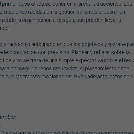
el primer paso antes de poner en marcha las acciones. Los
ormaciones rápidas en la gestión sin antes preparar un
endo la organización a riesgos, que pueden llevar a
empo.
 y raciocinio anticipado en que los objetivos y estrategia
ede confundirse con previsión. Planear y reflejar sobre la
tica y no se trata de una simple expectativa sobre el res
 para conseguir buenos resultados, el planeamiento debe
de que las transformaciones se lleven adelante, estos son:
cambio;
;
a los próximos años (posibilidades de crecimiento y expan