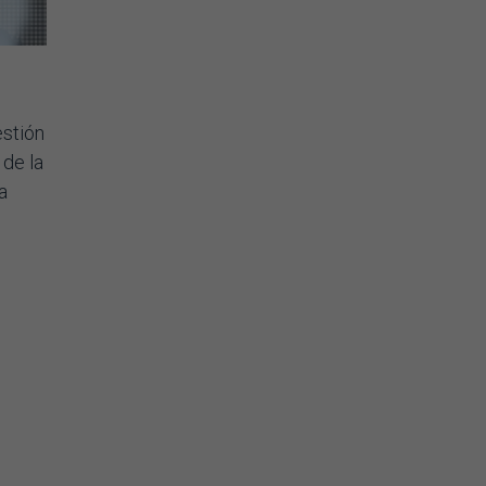
estión
 de la
a