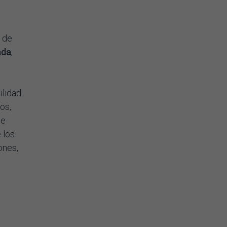
e de
ada
,
ilidad
os,
le
 los
ones,