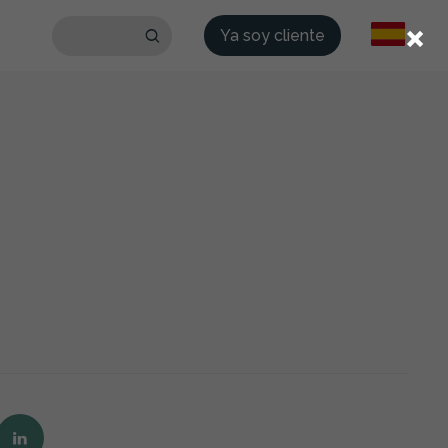
×
Ya soy cliente