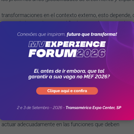
s transformaciones en el contexto externo, esto depende, 
anización hospitalaria con el fin de, si es el caso, revaluar 
, podemos decir que la
incorporación de la tecnología
a 
de más evidente en este segmento de mercado. Métodos d
demás profesionales del área de la salud han recibido un
velocidad con que las novedades tecnológicas avanzan.
os equipos
er lento el flujo de los procesos del hospital. Las incerte
isas dejan evidente que los equipos de trabajo carecen d
ra actuar adecuadamente en las funciones que deben