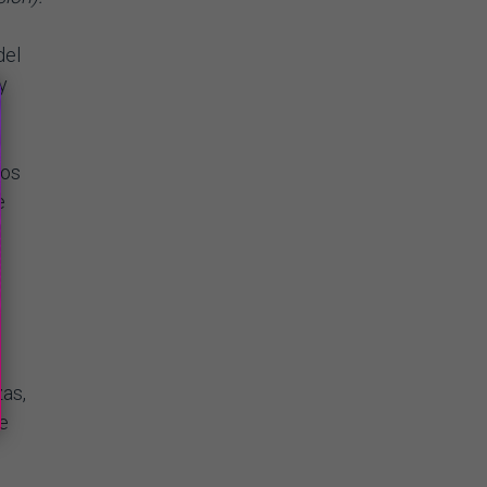
del
y
los
e
zas,
e