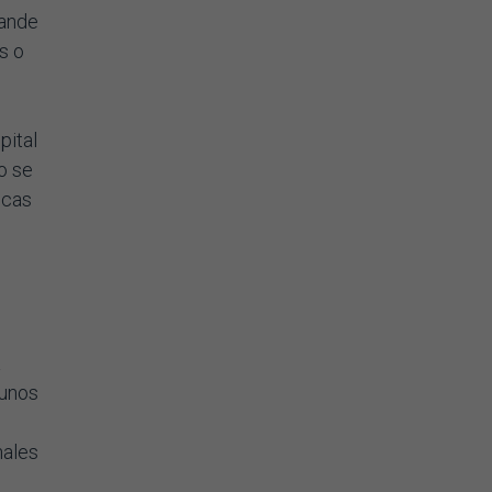
rande
s o
pital
o se
icas
á
gunos
e
nales