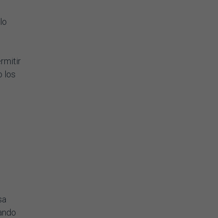
lo
rmitir
 los
sa
zando